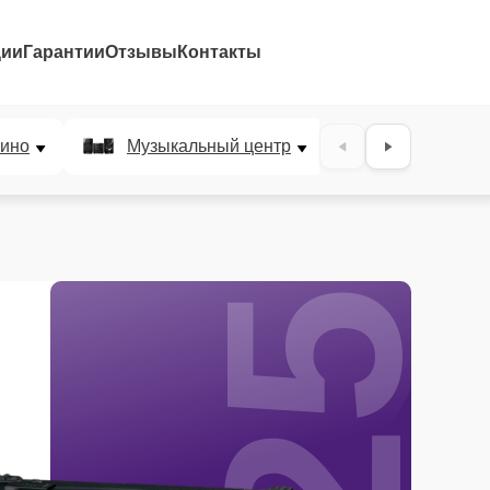
ции
Гарантии
Отзывы
Контакты
25%
ино
Музыкальный центр
DJ-пульт