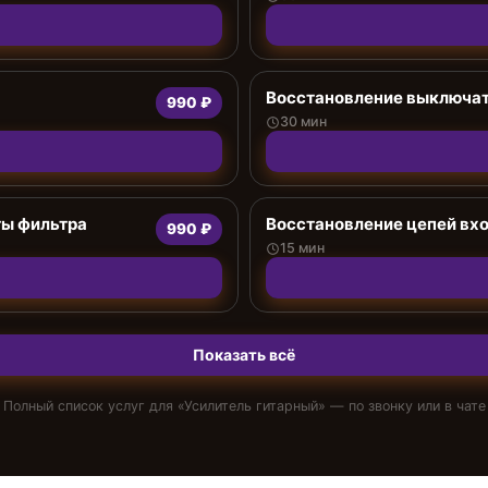
Восстановление выключат
990 ₽
30 мин
ты фильтра
Восстановление цепей вх
990 ₽
15 мин
Показать всё
Полный список услуг для «
Усилитель гитарный
» — по звонку или в чате