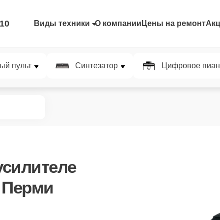
-10
Виды техники
О компании
Цены на ремонт
Ак
ый пульт
Синтезатор
Цифровое пиан
усилителе
 Перми