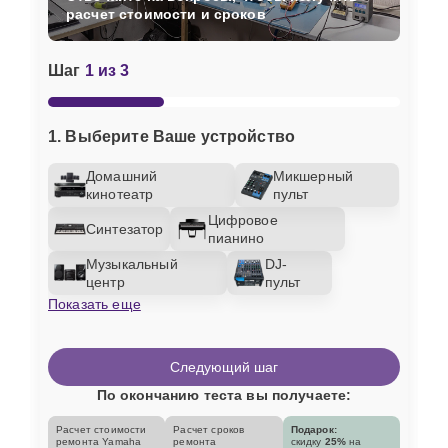
расчет стоимости и сроков
Шаг
1 из 3
1. Выберите Ваше устройство
Домашний
Микшерный
кинотеатр
пульт
Цифровое
Синтезатор
пианино
Музыкальный
DJ-
центр
пульт
Показать еще
Следующий шаг
По окончанию теста вы получаете:
Расчет стоимости
Расчет сроков
Подарок:
ремонта Yamaha
ремонта
скидку
25%
на