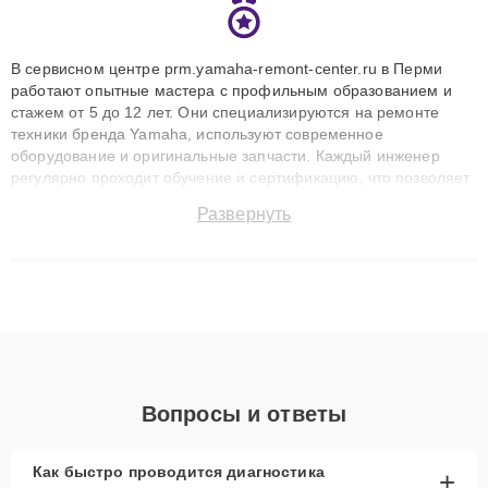
В сервисном центре prm.yamaha-remont-center.ru в Перми
работают опытные мастера с профильным образованием и
стажем от 5 до 12 лет. Они специализируются на ремонте
техники бренда Yamaha, используют современное
оборудование и оригинальные запчасти. Каждый инженер
регулярно проходит обучение и сертификацию, что позволяет
быстро и точноdiagnostikировать поломки и восстанавливать
Развернуть
технику с сохранением гарантии до 3 лет. Наши мастера
решают сложные случаи: от замены матриц и материнских
плат до ремонта после залития и восстановления данных.
Благодаря высокой квалификации и ответственному подходу
клиенты получают быстрый, качественный ремонт и понятные
объяснения по результатам диагностики.
Вопросы и ответы
Как быстро проводится диагностика
+