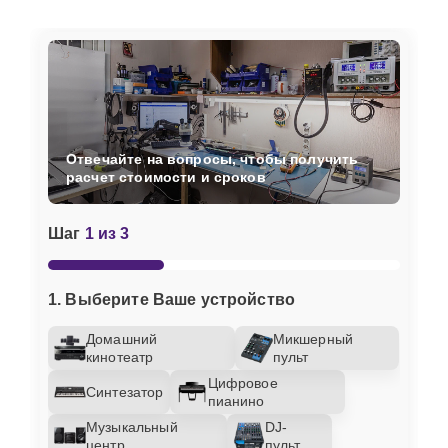
Отвечайте на вопросы, чтобы получить
расчет стоимости и сроков
Шаг
1 из 3
1. Выберите Ваше устройство
Домашний
Микшерный
кинотеатр
пульт
Цифровое
Синтезатор
пианино
Музыкальный
DJ-
центр
пульт