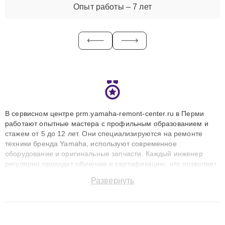
Опыт работы – 7 лет
В сервисном центре prm.yamaha-remont-center.ru в Перми
работают опытные мастера с профильным образованием и
стажем от 5 до 12 лет. Они специализируются на ремонте
техники бренда Yamaha, используют современное
оборудование и оригинальные запчасти. Каждый инженер
регулярно проходит обучение и сертификацию, что позволяет
быстро и точноdiagnostikировать поломки и восстанавливать
Развернуть
технику с сохранением гарантии до 3 лет. Наши мастера
решают сложные случаи: от замены матриц и материнских
плат до ремонта после залития и восстановления данных.
Благодаря высокой квалификации и ответственному подходу
клиенты получают быстрый, качественный ремонт и понятные