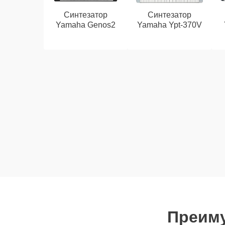
Синтезатор
Синтезатор
Yamaha Genos2
Yamaha Ypt-370V
Преиму