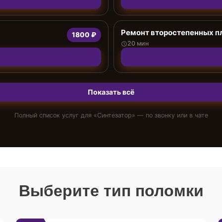
Ремонт второстепенных п
1800 ₽
20 мин
Показать всё
Полный список услуг для «
Синтезатор
» — по звонку или в чате
Выберите тип поломки