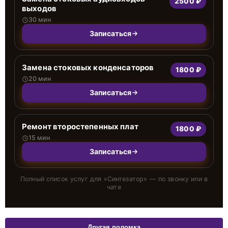
2500 ₽
выходов
30 мин
Записаться
Замена стоковых конденсаторов
1800 ₽
20 мин
Записаться
Ремонт второстепенных плат
1800 ₽
15 мин
Записаться
Полный список услуг для «
Синтезатор
» — по звонку или в
чате
Другая поломка