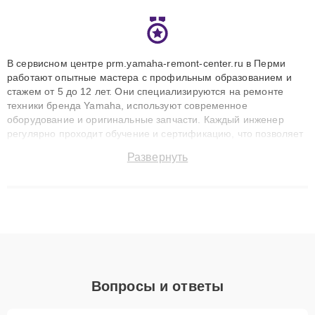
В сервисном центре prm.yamaha-remont-center.ru в Перми
работают опытные мастера с профильным образованием и
стажем от 5 до 12 лет. Они специализируются на ремонте
техники бренда Yamaha, используют современное
оборудование и оригинальные запчасти. Каждый инженер
регулярно проходит обучение и сертификацию, что позволяет
быстро и точноdiagnostikировать поломки и восстанавливать
Развернуть
технику с сохранением гарантии до 3 лет. Наши мастера
решают сложные случаи: от замены матриц и материнских
плат до ремонта после залития и восстановления данных.
Благодаря высокой квалификации и ответственному подходу
клиенты получают быстрый, качественный ремонт и понятные
объяснения по результатам диагностики.
Вопросы и ответы