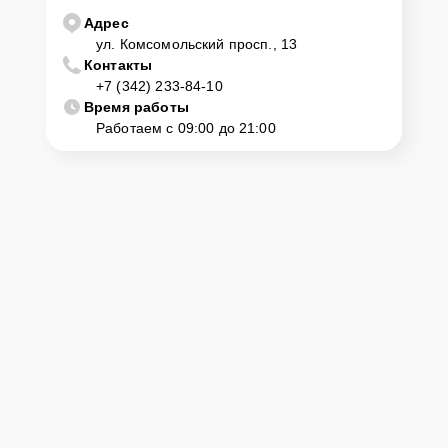
центр
Адрес
ул. Комсомольский просп., 13
Контакты
Клиент может самостоятельно привезти устройство на
+7 (342) 233-84-10
диагностику и ремонт. Для этого нужно позвонить по телефону
горячей линии или оставить заявку, согласовать удобное время и
Время работы
подъехать по адресу: г. Пермь, ул. Комсомольский просп., 13.
Работаем с 09:00 до 21:00
Ответственность за
технику
Сервисный центр Yamaha-Remont-Center несет полную
ответственность за сохранность техники и безопасность личных
данных на ремонтируемых устройствах клиентов, в соответствии с
действующим законодательством Российской Федерации.
Как начать ремонт
Для запуска процесса ремонта синтезатора Yamaha Pss-F30
нужно просто оставить
Заявку на сайте
или позвонить телефону
горячей линии: +7 (342) 233-84-10. Наши специалисты оперативно
проконсультируют по всем необходимым вопросам, запишут на
диагностику, подскажут с вариантами курьерской доставки или