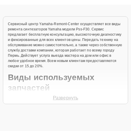
объяснения по результатам диагностики.
Сервисный центр Yamaha-Remont-Center осуществляет все виды
ремонта синтезаторов Yamaha модели Pss-F30. Сервис
предлагает бесплатную консультацию, высокоточную диагностику
и фиксированные для всех клиентов цены. Передать технику на
обслуживание можно самостоятельно, а также через собственную
службу доставки компании, которая работает по всему городу
Пермь. Действует услуга выезда мастера на дом или офис в
любое удобное время. Всем новым клиентам предоставляются
скидки от 15 до 20%.
Виды используемых
запчастей
Развернуть
Для ремонта синтезатора модели Pss-F30 предлагаются как
оригинальные комплектующие бренда Yamaha, так и
качественные аналоги фирменных деталей. Выбор варианта
запчастей или качества аналогичных комплектующих всегда
остается за клиентом.
Как определиться с выбором запчастей: