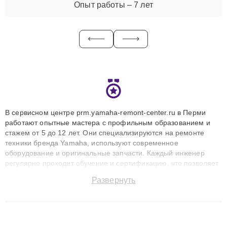
Опыт работы – 7 лет
В сервисном центре prm.yamaha-remont-center.ru в Перми
работают опытные мастера с профильным образованием и
стажем от 5 до 12 лет. Они специализируются на ремонте
техники бренда Yamaha, используют современное
оборудование и оригинальные запчасти. Каждый инженер
регулярно проходит обучение и сертификацию, что позволяет
быстро и точноdiagnostikировать поломки и восстанавливать
Развернуть
технику с сохранением гарантии до 3 лет. Наши мастера
решают сложные случаи: от замены матриц и материнских
плат до ремонта после залития и восстановления данных.
Благодаря высокой квалификации и ответственному подходу
клиенты получают быстрый, качественный ремонт и понятные