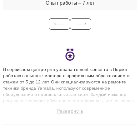
Опыт работы – 7 лет
В сервисном центре prm.yamaha-remont-center.ru в Перми
работают опытные мастера с профильным образованием и
стажем от 5 до 12 лет. Они специализируются на ремонте
техники бренда Yamaha, используют современное
оборудование и оригинальные запчасти. Каждый инженер
регулярно проходит обучение и сертификацию, что позволяет
быстро и точноdiagnostikировать поломки и восстанавливать
Развернуть
технику с сохранением гарантии до 3 лет. Наши мастера
решают сложные случаи: от замены матриц и материнских
плат до ремонта после залития и восстановления данных.
Благодаря высокой квалификации и ответственному подходу
клиенты получают быстрый, качественный ремонт и понятные