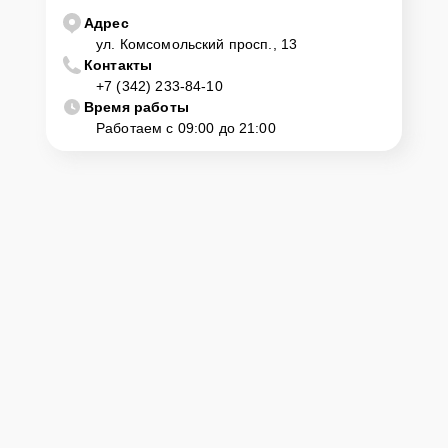
центр
Адрес
ул. Комсомольский просп., 13
Контакты
Клиент может самостоятельно привезти устройство на
+7 (342) 233-84-10
диагностику и ремонт. Для этого нужно позвонить по телефону
горячей линии или оставить заявку, согласовать удобное время и
Время работы
подъехать по адресу: г. Пермь, ул. Комсомольский просп., 13.
Работаем с 09:00 до 21:00
Ответственность за
технику
Сервисный центр Yamaha-Remont-Center несет полную
ответственность за сохранность техники и безопасность личных
данных на ремонтируемых устройствах клиентов, в соответствии с
действующим законодательством Российской Федерации.
Как начать ремонт
Для запуска процесса ремонта синтезатора Yamaha Psr-F51
нужно просто оставить
Заявку на сайте
или позвонить телефону
горячей линии: +7 (342) 233-84-10. Наши специалисты оперативно
проконсультируют по всем необходимым вопросам, запишут на
диагностику, подскажут с вариантами курьерской доставки или