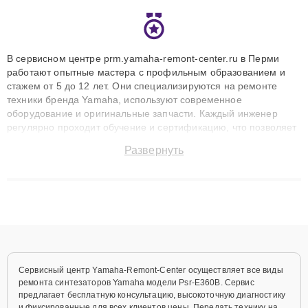
В сервисном центре prm.yamaha-remont-center.ru в Перми
работают опытные мастера с профильным образованием и
стажем от 5 до 12 лет. Они специализируются на ремонте
техники бренда Yamaha, используют современное
оборудование и оригинальные запчасти. Каждый инженер
регулярно проходит обучение и сертификацию, что позволяет
быстро и точноdiagnostikировать поломки и восстанавливать
Развернуть
технику с сохранением гарантии до 3 лет. Наши мастера
решают сложные случаи: от замены матриц и материнских
плат до ремонта после залития и восстановления данных.
Благодаря высокой квалификации и ответственному подходу
клиенты получают быстрый, качественный ремонт и понятные
объяснения по результатам диагностики.
Сервисный центр Yamaha-Remont-Center осуществляет все виды
ремонта синтезаторов Yamaha модели Psr-E360B. Сервис
предлагает бесплатную консультацию, высокоточную диагностику
и фиксированные для всех клиентов цены. Передать технику на