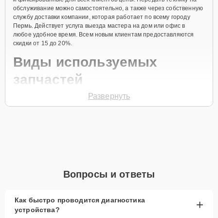
обслуживание можно самостоятельно, а также через собственную
службу доставки компании, которая работает по всему городу
Пермь. Действует услуга выезда мастера на дом или офис в
любое удобное время. Всем новым клиентам предоставляются
скидки от 15 до 20%.
Виды используемых
запчастей
Развернуть
Для ремонта синтезатора модели Psr-E360B предлагаются как
оригинальные комплектующие бренда Yamaha, так и
качественные аналоги фирменных деталей. Выбор варианта
запчастей или качества аналогичных комплектующих всегда
остается за клиентом.
Как определиться с выбором запчастей:
Если устройство свежей модели и есть планы на
Вопросы и ответы
активное использование устройства дольше
года, рекомендуется выбор оригинальных
запчастей.
Как быстро проводится диагностика
+
устройства?
При наличии планов в скором времени заменить