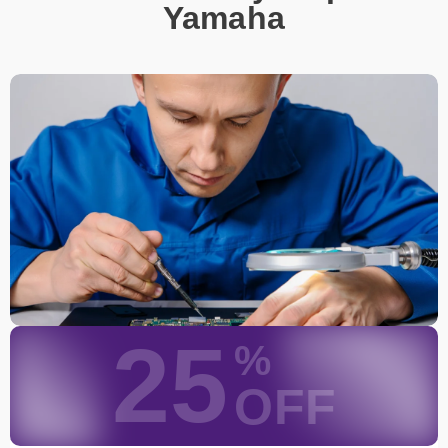
Yamaha
При необходимости клиент может воспользоваться услугой
вызова мастера для проведения диагностики и ремонта в
желаемом месте и удобное время.
Какие предоставляются
гарантии
Каждому клиенту предоставляется гарантия сервиса, которая
распространяется на все виды ремонта, а также на все
используемые запчасти. Гарантия включает в себя срочную
обработку гарантийных случаев и постгарантийное обслуживание.
При гарантийном случае наш сервис установит новые запчасти и
обновит программное обеспечение совершенно бесплатно. Более
подробную информацию можно получить в разделе
Гарантии
.
Наличие запчастей и их
25
%
качество
OFF
Компания располагает собственными складами для получения
быстрого доступа к более 3 000 запчастям (оригинальные и