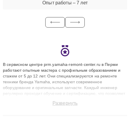
Опыт работы – 7 лет
В сервисном центре prm.yamaha-remont-center.ru в Перми
работают опытные мастера с профильным образованием и
стажем от 5 до 12 лет. Они специализируются на ремонте
техники бренда Yamaha, используют современное
оборудование и оригинальные запчасти. Каждый инженер
регулярно проходит обучение и сертификацию, что позволяет
быстро и точноdiagnostikировать поломки и восстанавливать
Развернуть
технику с сохранением гарантии до 3 лет. Наши мастера
решают сложные случаи: от замены матриц и материнских
плат до ремонта после залития и восстановления данных.
Благодаря высокой квалификации и ответственному подходу
клиенты получают быстрый, качественный ремонт и понятные