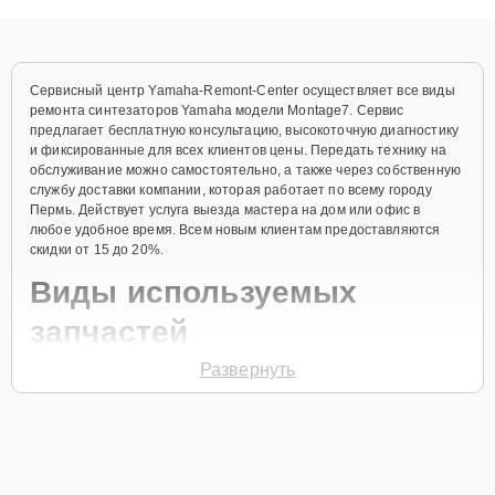
объяснения по результатам диагностики.
Сервисный центр Yamaha-Remont-Center осуществляет все виды
ремонта синтезаторов Yamaha модели Montage7. Сервис
предлагает бесплатную консультацию, высокоточную диагностику
и фиксированные для всех клиентов цены. Передать технику на
обслуживание можно самостоятельно, а также через собственную
службу доставки компании, которая работает по всему городу
Пермь. Действует услуга выезда мастера на дом или офис в
любое удобное время. Всем новым клиентам предоставляются
скидки от 15 до 20%.
Виды используемых
запчастей
Развернуть
Для ремонта синтезатора модели Montage7 предлагаются как
оригинальные комплектующие бренда Yamaha, так и
качественные аналоги фирменных деталей. Выбор варианта
запчастей или качества аналогичных комплектующих всегда
остается за клиентом.
Как определиться с выбором запчастей: