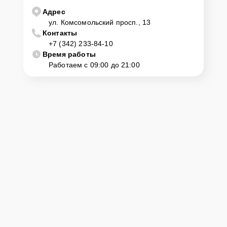
центр
Адрес
ул. Комсомольский просп., 13
Контакты
Клиент может самостоятельно привезти устройство на
+7 (342) 233-84-10
диагностику и ремонт. Для этого нужно позвонить по телефону
горячей линии или оставить заявку, согласовать удобное время и
Время работы
подъехать по адресу: г. Пермь, ул. Комсомольский просп., 13.
Работаем с 09:00 до 21:00
Ответственность за
технику
Сервисный центр Yamaha-Remont-Center несет полную
ответственность за сохранность техники и безопасность личных
данных на ремонтируемых устройствах клиентов, в соответствии с
действующим законодательством Российской Федерации.
Как начать ремонт
Для запуска процесса ремонта синтезатора Yamaha Montage7
нужно просто оставить
Заявку на сайте
или позвонить телефону
горячей линии: +7 (342) 233-84-10. Наши специалисты оперативно
проконсультируют по всем необходимым вопросам, запишут на
диагностику, подскажут с вариантами курьерской доставки или