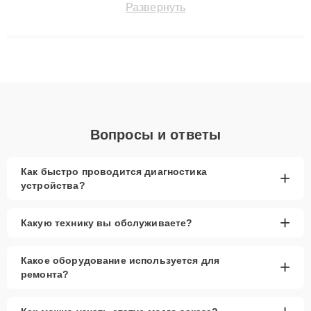
Развернуть
технику с сохранением гарантии до 3 лет. Наши мастера
решают сложные случаи: от замены матриц и материнских
плат до ремонта после залития и восстановления данных.
Благодаря высокой квалификации и ответственному подходу
клиенты получают быстрый, качественный ремонт и понятные
объяснения по результатам диагностики.
Вопросы и ответы
Как быстро проводится диагностика
+
устройства?
+
Какую технику вы обслуживаете?
Какое оборудование используется для
+
ремонта?