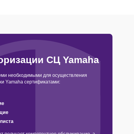
оризации СЦ Yamaha
еми необходимыми для осуществления
ки Yamaha сертификатами:
ие
щие
алиста
т получает компетентное обслуживание, а