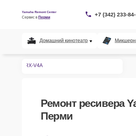
Yamaha Remont Center
+7 (342) 233-84
Сервис в 
Перми
Домашний кинотеатр
Микшерн
ресиверов
RX-V4A
Ремонт
ресивера Y
Перми