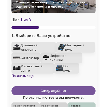
Отвечайте на вопросы, чтобы получить
расчет стоимости и сроков
Шаг
1 из 3
1. Выберите Ваше устройство
Домашний
Микшерный
кинотеатр
пульт
Цифровое
Синтезатор
пианино
Музыкальный
DJ-
центр
пульт
Показать еще
Следующий шаг
По окончанию теста вы получаете:
Расчет стоимости
Расчет сроков
Подарок: