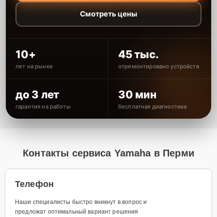
Смотреть цены
10+
45 тыс.
лет на рынке
отремонтировано устройств
до 3 лет
30 мин
гарантия на работы
бесплатная диагностика
Контакты сервиса Yamaha в Перми
Телефон
Наши специалисты быстро вникнут в вопрос и
предложат оптимальный вариант решения