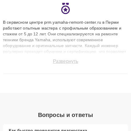
В сервисном центре prm.yamaha-remont-center.ru в Перми
работают опытные мастера с профильным образованием и
стажем от 5 до 12 лет. Они специализируются на ремонте
техники бренда Yamaha, используют современное
оборудование и оригинальные запчасти. Каждый инженер
регулярно проходит обучение и сертификацию, что позволяет
быстро и точноdiagnostikировать поломки и восстанавливать
Развернуть
технику с сохранением гарантии до 3 лет. Наши мастера
решают сложные случаи: от замены матриц и материнских
плат до ремонта после залития и восстановления данных.
Благодаря высокой квалификации и ответственному подходу
клиенты получают быстрый, качественный ремонт и понятные
объяснения по результатам диагностики.
Вопросы и ответы
Как быстро проводится диагностика