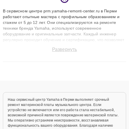
В сервисном центре prm.yamaha-remont-center.ru в Перми
работают опытные мастера с профильным образованием и
стажем от 5 до 12 лет. Они специализируются на ремонте
техники бренда Yamaha, используют современное
оборудование и оригинальные запчасти. Каждый инженер
регулярно проходит обучение и сертификацию, что позволяет
быстро и точноdiagnostikировать поломки и восстанавливать
Развернуть
технику с сохранением гарантии до 3 лет. Наши мастера
решают сложные случаи: от замены матриц и материнских
плат до ремонта после залития и восстановления данных.
Благодаря высокой квалификации и ответственному подходу
клиенты получают быстрый, качественный ремонт и понятные
объяснения по результатам диагностики.
Наш сервисный центр Yamaha в Перми выполняет срочный
ремонт материнской платы музыкального центра. Если
устройство не включается или его работа стала нестабильной,
возможной причиной является повреждение материнской платы.
Мы оперативно устраняем неисправности, восстанавливая
функциональность вашего оборудования. Благодаря наличию