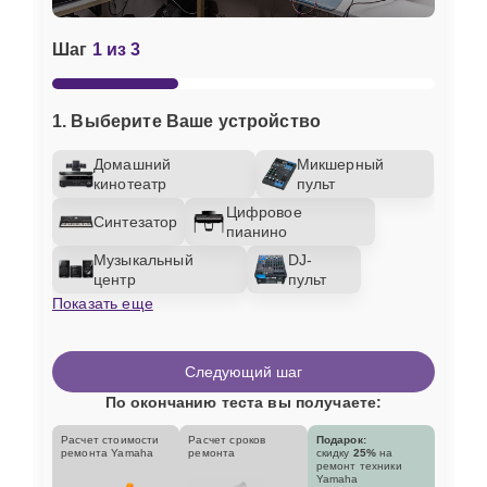
Шаг
1 из 3
1. Выберите Ваше устройство
Домашний
Микшерный
кинотеатр
пульт
Цифровое
Синтезатор
пианино
Музыкальный
DJ-
центр
пульт
Показать еще
Следующий шаг
По окончанию теста вы получаете:
Расчет стоимости
Расчет сроков
Подарок:
ремонта Yamaha
ремонта
скидку
25%
на
ремонт техники
Yamaha