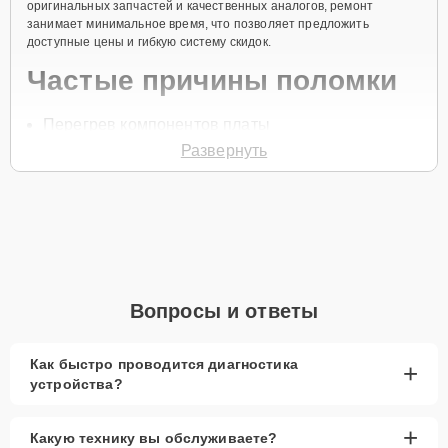
оригинальных запчастей и качественных аналогов, ремонт
занимает минимальное время, что позволяет предложить
доступные цены и гибкую систему скидок.
Частые причины поломки
Перегрев компонентов платы
Развернуть
Механические повреждения при падении
Попадание влаги
Перебои в электропитании
Износ элементов платы
Для начала ремонта необходимо позвонить по телефону +7 (342)
233-84-10 или оставить
Заявку на сайте
, после чего специалист
Вопросы и ответы
службы заботы о клиентах свяжется с вами в течение минуты для
уточнения деталей и записи на диагностику и ремонт.
Главные особенности
Как быстро проводится диагностика
+
устройства?
сервиса
+
Какую технику вы обслуживаете?
Низкие цены и скидки
— доступные