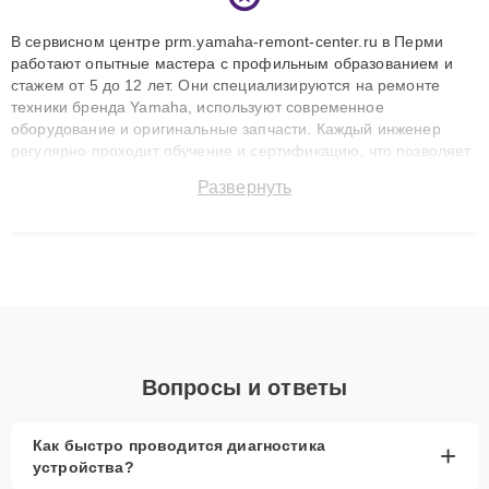
В сервисном центре prm.yamaha-remont-center.ru в Перми
работают опытные мастера с профильным образованием и
стажем от 5 до 12 лет. Они специализируются на ремонте
техники бренда Yamaha, используют современное
оборудование и оригинальные запчасти. Каждый инженер
регулярно проходит обучение и сертификацию, что позволяет
быстро и точноdiagnostikировать поломки и восстанавливать
Развернуть
технику с сохранением гарантии до 3 лет. Наши мастера
решают сложные случаи: от замены матриц и материнских
плат до ремонта после залития и восстановления данных.
Благодаря высокой квалификации и ответственному подходу
клиенты получают быстрый, качественный ремонт и понятные
объяснения по результатам диагностики.
Вопросы и ответы
Как быстро проводится диагностика
+
устройства?