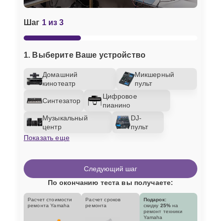
Шаг
1 из 3
1. Выберите Ваше устройство
Домашний
Микшерный
кинотеатр
пульт
Цифровое
Синтезатор
пианино
Музыкальный
DJ-
центр
пульт
Показать еще
Следующий шаг
По окончанию теста вы получаете:
Расчет стоимости
Расчет сроков
Подарок:
ремонта Yamaha
ремонта
скидку
25%
на
ремонт техники
Yamaha