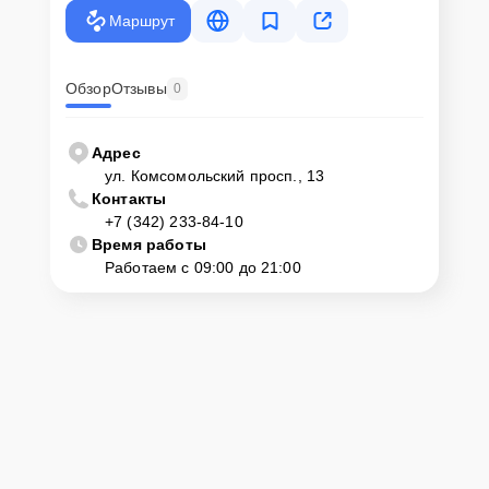
крупногабаритной техники, он может заказать курьерскую
Маршрут
доставку или услугу выезда мастера. Специалист приедет в
удобное место и время, проведет тщательную диагностику и при
наличии оборудования осуществит оперативный ремонт.
Обзор
Отзывы
0
Как приехать в сервисный
центр
Адрес
ул. Комсомольский просп., 13
Контакты
Клиент может самостоятельно привезти устройство на
+7 (342) 233-84-10
диагностику и ремонт. Для этого нужно позвонить по телефону
горячей линии или оставить заявку, согласовать удобное время и
Время работы
подъехать по адресу: г. Пермь, ул. Комсомольский просп., 13.
Работаем с 09:00 до 21:00
Ответственность за
технику
Сервисный центр Yamaha-Remont-Center несет полную
ответственность за сохранность техники и безопасность личных
данных на ремонтируемых устройствах клиентов, в соответствии с
действующим законодательством Российской Федерации.