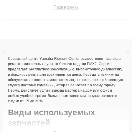
быстро и точноdiagnostikировать поломки и восстанавливать
Развернуть
технику с сохранением гарантии до 3 лет. Наши мастера
решают сложные случаи: от замены матриц и материнских
плат до ремонта после залития и восстановления данных.
Благодаря высокой квалификации и ответственному подходу
клиенты получают быстрый, качественный ремонт и понятные
объяснения по результатам диагностики.
Сервисный центр Yamaha-Remont-Center осуществляет все виды
ремонта микшерных пультов Yamaha модели EMX2. Сервис
предлагает бесплатную консультацию, высокоточную диагностику
и фиксированные для всех клиентов цены. Передать технику на
обслуживание можно самостоятельно, а также через собственную
службу доставки компании, которая работает по всему городу
Пермь. Действует услуга выезда мастера на дом или офис в
любое удобное время. Всем новым клиентам предоставляются
скидки от 15 до 20%.
Виды используемых
запчастей