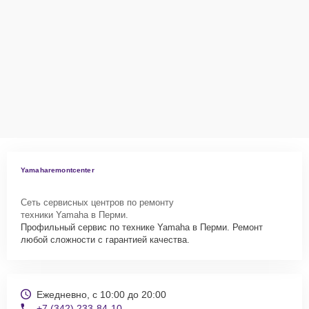
Как начать ремонт
Для запуска процесса ремонта микшерного пульта Yamaha EMX2
нужно просто оставить
Заявку на сайте
или позвонить телефону
горячей линии: +7 (342) 233-84-10. Наши специалисты оперативно
проконсультируют по всем необходимым вопросам, запишут на
диагностику, подскажут с вариантами курьерской доставки или
оформят выезд мастера в удобное время и место.
Yamaharemontcenter
Сеть сервисных центров по ремонту
техники Yamaha в Перми.
Профильный сервис по технике Yamaha в Перми. Ремонт
любой сложности с гарантией качества.
Ежедневно, с 10:00 до 20:00
+7 (342) 233-84-10