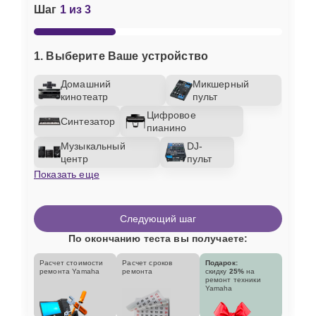
Шаг
1 из 3
1. Выберите Ваше устройство
Домашний
Микшерный
кинотеатр
пульт
Цифровое
Синтезатор
пианино
Музыкальный
DJ-
центр
пульт
Показать еще
Следующий шаг
По окончанию теста вы получаете:
Расчет стоимости
Расчет сроков
Подарок:
ремонта Yamaha
ремонта
скидку
25%
на
ремонт техники
Yamaha