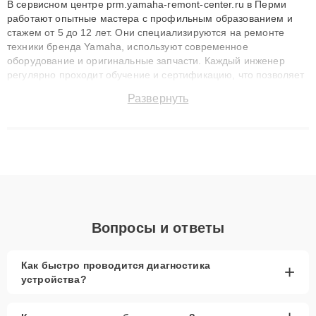
В сервисном центре prm.yamaha-remont-center.ru в Перми
работают опытные мастера с профильным образованием и
стажем от 5 до 12 лет. Они специализируются на ремонте
техники бренда Yamaha, используют современное
оборудование и оригинальные запчасти. Каждый инженер
регулярно проходит обучение и сертификацию, что позволяет
быстро и точноdiagnostikировать поломки и восстанавливать
Развернуть
технику с сохранением гарантии до 3 лет. Наши мастера
решают сложные случаи: от замены матриц и материнских
плат до ремонта после залития и восстановления данных.
Благодаря высокой квалификации и ответственному подходу
клиенты получают быстрый, качественный ремонт и понятные
объяснения по результатам диагностики.
Вопросы и ответы
Как быстро проводится диагностика
+
устройства?