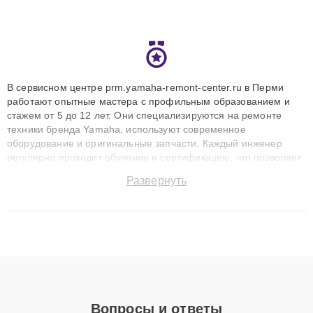
В сервисном центре prm.yamaha-remont-center.ru в Перми
работают опытные мастера с профильным образованием и
стажем от 5 до 12 лет. Они специализируются на ремонте
техники бренда Yamaha, используют современное
оборудование и оригинальные запчасти. Каждый инженер
регулярно проходит обучение и сертификацию, что позволяет
быстро и точноdiagnostikировать поломки и восстанавливать
Развернуть
технику с сохранением гарантии до 3 лет. Наши мастера
решают сложные случаи: от замены матриц и материнских
плат до ремонта после залития и восстановления данных.
Благодаря высокой квалификации и ответственному подходу
клиенты получают быстрый, качественный ремонт и понятные
объяснения по результатам диагностики.
Вопросы и ответы