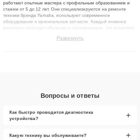
работают опытные мастера с профильным образованием и
стажем от 5 до 12 лет. Они специализируются на ремонте
техники бренда Yamaha, используют современное
оборудование и оригинальные запчасти. Каждый инженер
регулярно проходит обучение и сертификацию, что позволяет
быстро и точноdiagnostikировать поломки и восстанавливать
Развернуть
технику с сохранением гарантии до 3 лет. Наши мастера
решают сложные случаи: от замены матриц и материнских
плат до ремонта после залития и восстановления данных.
Благодаря высокой квалификации и ответственному подходу
клиенты получают быстрый, качественный ремонт и понятные
объяснения по результатам диагностики.
Вопросы и ответы
Как быстро проводится диагностика
+
устройства?
+
Какую технику вы обслуживаете?