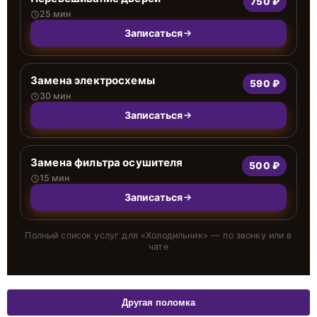
750 ₽
25 мин
Записаться
Замена электросхемы
590 ₽
30 мин
Записаться
Замена фильтра осушителя
500 ₽
15 мин
Записаться
Полный список услуг для «
Холодильник
» — по звонку или в
чате
Другая поломка