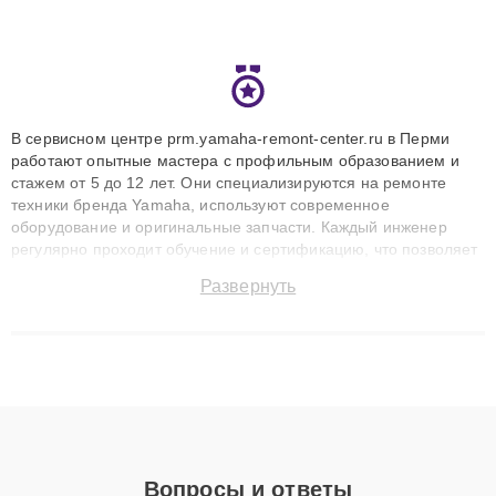
В сервисном центре prm.yamaha-remont-center.ru в Перми
работают опытные мастера с профильным образованием и
стажем от 5 до 12 лет. Они специализируются на ремонте
техники бренда Yamaha, используют современное
оборудование и оригинальные запчасти. Каждый инженер
регулярно проходит обучение и сертификацию, что позволяет
быстро и точноdiagnostikировать поломки и восстанавливать
Развернуть
технику с сохранением гарантии до 3 лет. Наши мастера
решают сложные случаи: от замены матриц и материнских
плат до ремонта после залития и восстановления данных.
Благодаря высокой квалификации и ответственному подходу
клиенты получают быстрый, качественный ремонт и понятные
объяснения по результатам диагностики.
Вопросы и ответы