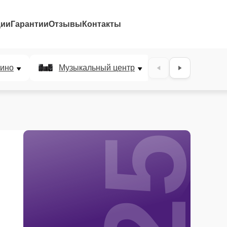
ции
Гарантии
Отзывы
Контакты
25%
ино
Музыкальный центр
DJ-пульт