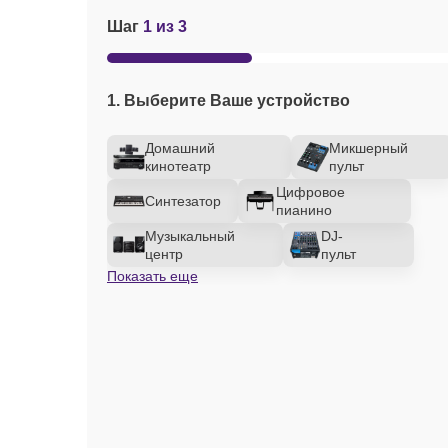
Шаг
1 из 3
1. Выберите Ваше устройство
Домашний
Микшерный
кинотеатр
пульт
Цифровое
Синтезатор
пианино
Музыкальный
DJ-
центр
пульт
Показать еще