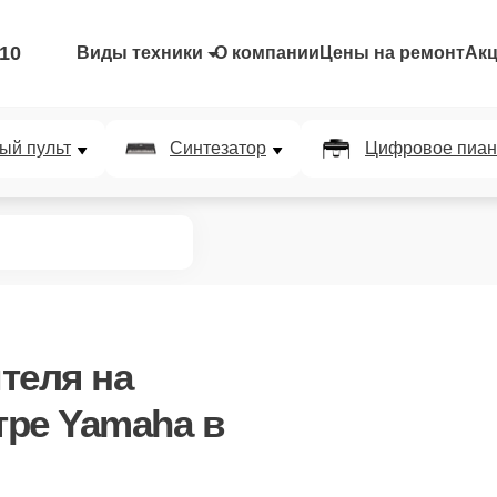
-10
Виды техники
О компании
Цены на ремонт
Ак
ый пульт
Синтезатор
Цифровое пиан
теля
на
ре Yamaha в