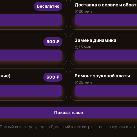
Доставка в сервис и обрат
Бесплатно
30 мин
Замена динамика
500 ₽
15 мин
ение)
Ремонт звуковой платы
600 ₽
25 мин
Показать всё
Полный список услуг для «
Домашний кинотеатр
» — по звонку или в чат