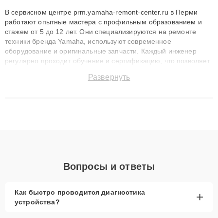
В сервисном центре prm.yamaha-remont-center.ru в Перми
работают опытные мастера с профильным образованием и
стажем от 5 до 12 лет. Они специализируются на ремонте
техники бренда Yamaha, используют современное
оборудование и оригинальные запчасти. Каждый инженер
регулярно проходит обучение и сертификацию, что позволяет
быстро и точноdiagnostikировать поломки и восстанавливать
Развернуть
технику с сохранением гарантии до 3 лет. Наши мастера
решают сложные случаи: от замены матриц и материнских
плат до ремонта после залития и восстановления данных.
Благодаря высокой квалификации и ответственному подходу
клиенты получают быстрый, качественный ремонт и понятные
объяснения по результатам диагностики.
Вопросы и ответы
Как быстро проводится диагностика
+
устройства?