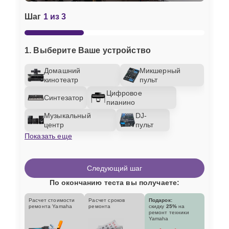
Шаг
1 из 3
1. Выберите Ваше устройство
Домашний
Микшерный
кинотеатр
пульт
Цифровое
Синтезатор
пианино
Музыкальный
DJ-
центр
пульт
Показать еще
Следующий шаг
По окончанию теста вы получаете:
Расчет стоимости
Расчет сроков
Подарок:
ремонта Yamaha
ремонта
скидку
25%
на
ремонт техники
Yamaha