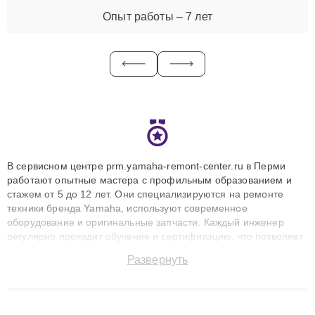
Опыт работы – 7 лет
В сервисном центре prm.yamaha-remont-center.ru в Перми
работают опытные мастера с профильным образованием и
стажем от 5 до 12 лет. Они специализируются на ремонте
техники бренда Yamaha, используют современное
оборудование и оригинальные запчасти. Каждый инженер
регулярно проходит обучение и сертификацию, что позволяет
быстро и точноdiagnostikировать поломки и восстанавливать
Развернуть
технику с сохранением гарантии до 3 лет. Наши мастера
решают сложные случаи: от замены матриц и материнских
плат до ремонта после залития и восстановления данных.
Благодаря высокой квалификации и ответственному подходу