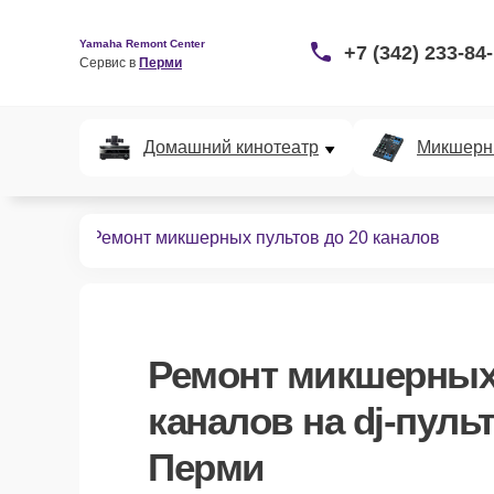
Yamaha Remont Center
+7 (342) 233-84
Сервис в 
Перми
Домашний кинотеатр
Микшерн
J-пультов
Ремонт микшерных пультов до 20 каналов
Ремонт микшерных 
каналов
на dj-пуль
Перми