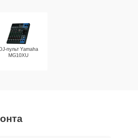
DJ-пульт Yamaha
MG10XU
монта