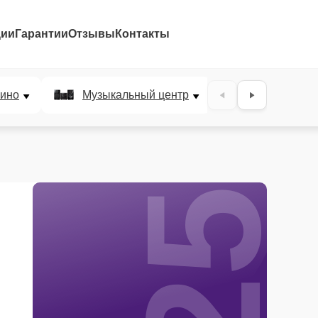
ции
Гарантии
Отзывы
Контакты
25%
ино
Музыкальный центр
DJ-пульт