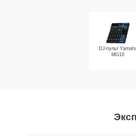
DJ-пульт Yamah
MG10
Эксп