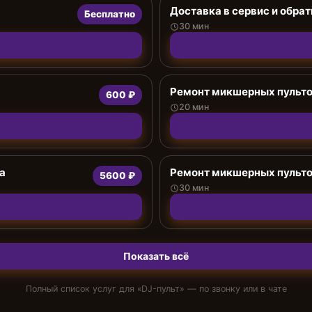
Доставка в сервис и обрат
Бесплатно
30 мин
Ремонт микшерных пульто
600 ₽
20 мин
а
Ремонт микшерных пульто
5600 ₽
30 мин
Показать всё
Полный список услуг для «
DJ-пульт
» — по звонку или в чате