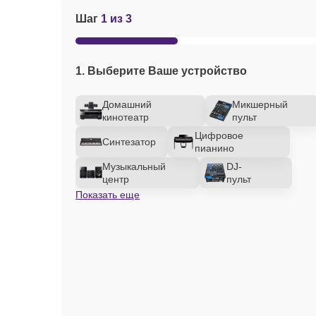
Шаг
1 из 3
1. Выберите Ваше устройство
Домашний
Микшерный
кинотеатр
пульт
Цифровое
Синтезатор
пианино
Музыкальный
DJ-
центр
пульт
Показать еще