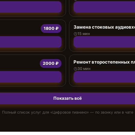
Замена стоковых аудиов
1800 ₽
15 мин
Ремонт второстепенных п
2000 ₽
30 мин
Показать всё
Полный список услуг для «
Цифровое пианино
» — по звонку или в чате