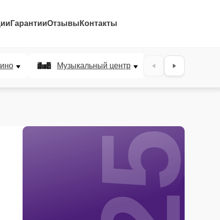
ции
Гарантии
Отзывы
Контакты
25%
ино
Музыкальный центр
DJ-пульт