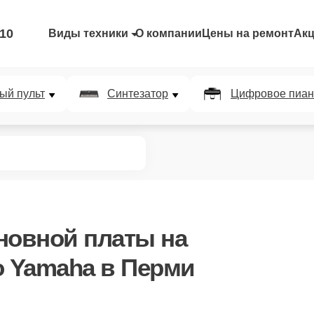
-10
Виды техники
О компании
Цены на ремонт
Ак
ый пульт
Синтезатор
Цифровое пиан
новной платы
на
 Yamaha в Перми