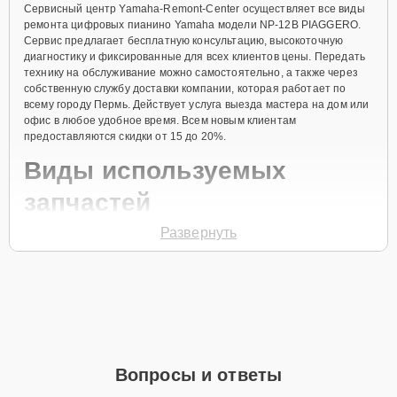
Сервисный центр Yamaha-Remont-Center осуществляет все виды
ремонта цифровых пианино Yamaha модели NP-12B PIAGGERO.
Сервис предлагает бесплатную консультацию, высокоточную
диагностику и фиксированные для всех клиентов цены. Передать
технику на обслуживание можно самостоятельно, а также через
собственную службу доставки компании, которая работает по
всему городу Пермь. Действует услуга выезда мастера на дом или
офис в любое удобное время. Всем новым клиентам
предоставляются скидки от 15 до 20%.
Виды используемых
запчастей
Развернуть
Для ремонта цифрового пианино модели NP-12B PIAGGERO
предлагаются как оригинальные комплектующие бренда Yamaha,
так и качественные аналоги фирменных деталей. Выбор варианта
запчастей или качества аналогичных комплектующих всегда
остается за клиентом.
Как определиться с выбором запчастей:
Если устройство свежей модели и есть планы на
Вопросы и ответы
активное использование устройства дольше