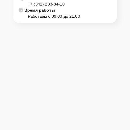
+7 (342) 233-84-10
диагностику и ремонт. Для этого нужно позвонить по телефону
горячей линии или оставить заявку, согласовать удобное время и
Время работы
подъехать по адресу: г. Пермь, ул. Комсомольский просп., 13.
Работаем с 09:00 до 21:00
Ответственность за
технику
Сервисный центр Yamaha-Remont-Center несет полную
ответственность за сохранность техники и безопасность личных
данных на ремонтируемых устройствах клиентов, в соответствии с
действующим законодательством Российской Федерации.
Как начать ремонт
Для запуска процесса ремонта цифрового пианино Yamaha NP-
12B PIAGGERO нужно просто оставить
Заявку на сайте
или
позвонить телефону горячей линии: +7 (342) 233-84-10. Наши
специалисты оперативно проконсультируют по всем необходимым
вопросам, запишут на диагностику, подскажут с вариантами
курьерской доставки или оформят выезд мастера в удобное время
и место.