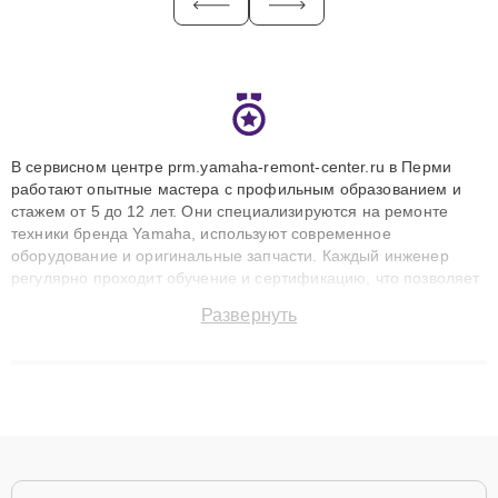
В сервисном центре prm.yamaha-remont-center.ru в Перми
работают опытные мастера с профильным образованием и
стажем от 5 до 12 лет. Они специализируются на ремонте
техники бренда Yamaha, используют современное
оборудование и оригинальные запчасти. Каждый инженер
регулярно проходит обучение и сертификацию, что позволяет
быстро и точноdiagnostikировать поломки и восстанавливать
Развернуть
технику с сохранением гарантии до 3 лет. Наши мастера
решают сложные случаи: от замены матриц и материнских
плат до ремонта после залития и восстановления данных.
Благодаря высокой квалификации и ответственному подходу
клиенты получают быстрый, качественный ремонт и понятные
объяснения по результатам диагностики.