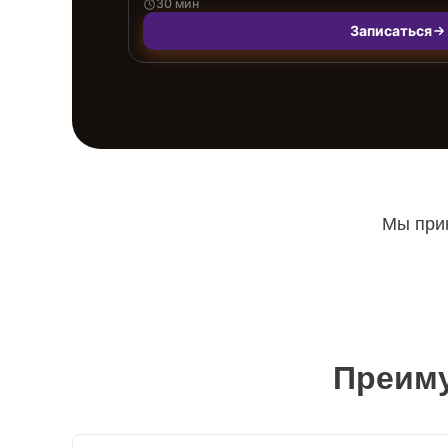
30 мин
Записаться
Мы прин
Преиму