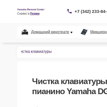
Yamaha Remont Center
+7 (342) 233-84
Сервис в 
Перми
Домашний кинотеатр
Микшерн
GX-670B
Чистка клавиатуры
Чистка клавиатур
пианино Yamaha D