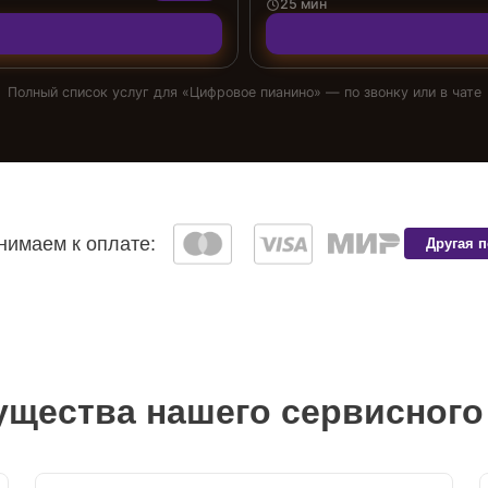
25 мин
Полный список услуг для «
Цифровое пианино
» — по звонку или в чате
имаем к оплате:
Другая 
щества нашего сервисного