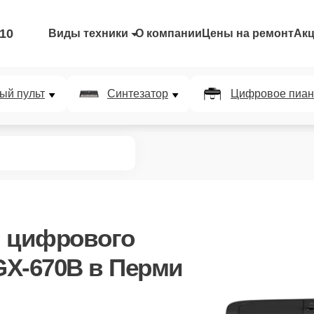
-10
Виды техники
О компании
Цены на ремонт
Ак
ый пульт
Синтезатор
Цифровое пиан
ы цифрового
GX-670B в Перми