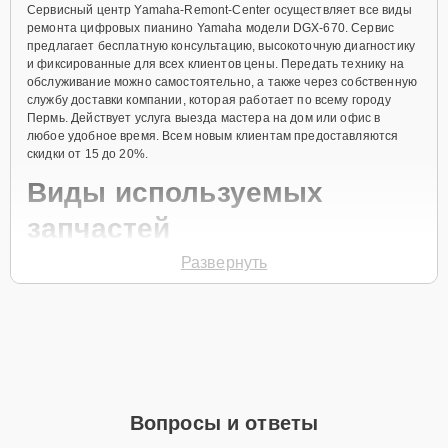
Сервисный центр Yamaha-Remont-Center осуществляет все виды
ремонта цифровых пианино Yamaha модели DGX-670. Сервис
предлагает бесплатную консультацию, высокоточную диагностику
и фиксированные для всех клиентов цены. Передать технику на
обслуживание можно самостоятельно, а также через собственную
службу доставки компании, которая работает по всему городу
Пермь. Действует услуга выезда мастера на дом или офис в
любое удобное время. Всем новым клиентам предоставляются
скидки от 15 до 20%.
Виды используемых
запчастей
Развернуть
Для ремонта цифрового пианино модели DGX-670 предлагаются
как оригинальные комплектующие бренда Yamaha, так и
качественные аналоги фирменных деталей. Выбор варианта
запчастей или качества аналогичных комплектующих всегда
остается за клиентом.
Как определиться с выбором запчастей:
Если устройство свежей модели и есть планы на
Вопросы и ответы
активное использование устройства дольше