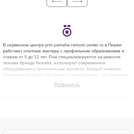
В сервисном центре prm.yamaha-remont-center.ru в Перми
работают опытные мастера с профильным образованием и
стажем от 5 до 12 лет. Они специализируются на ремонте
техники бренда Yamaha, используют современное
оборудование и оригинальные запчасти. Каждый инженер
регулярно проходит обучение и сертификацию, что позволяет
быстро и точноdiagnostikировать поломки и восстанавливать
Развернуть
технику с сохранением гарантии до 3 лет. Наши мастера
решают сложные случаи: от замены матриц и материнских
плат до ремонта после залития и восстановления данных.
Благодаря высокой квалификации и ответственному подходу
клиенты получают быстрый, качественный ремонт и понятные
объяснения по результатам диагностики.