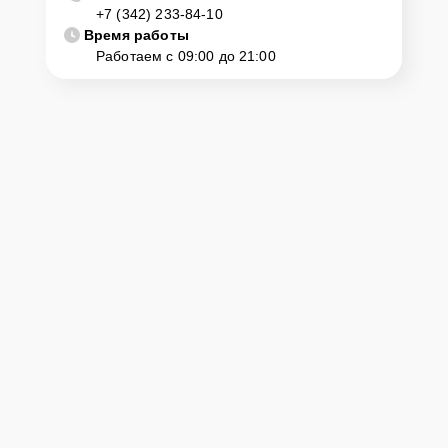
+7 (342) 233-84-10
диагностику и ремонт. Для этого нужно позвонить по телефону
горячей линии или оставить заявку, согласовать удобное время и
Время работы
подъехать по адресу: г. Пермь, ул. Комсомольский просп., 13.
Работаем с 09:00 до 21:00
Ответственность за
технику
Сервисный центр Yamaha-Remont-Center несет полную
ответственность за сохранность техники и безопасность личных
данных на ремонтируемых устройствах клиентов, в соответствии с
действующим законодательством Российской Федерации.
Как начать ремонт
Для запуска процесса ремонта цифрового пианино Yamaha DGX-
670 нужно просто оставить
Заявку на сайте
или позвонить
телефону горячей линии: +7 (342) 233-84-10. Наши специалисты
оперативно проконсультируют по всем необходимым вопросам,
запишут на диагностику, подскажут с вариантами курьерской
доставки или оформят выезд мастера в удобное время и место.