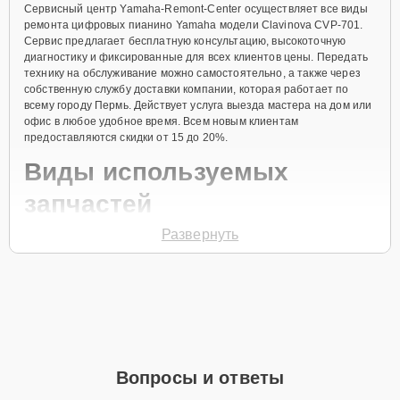
Сервисный центр Yamaha-Remont-Center осуществляет все виды
ремонта цифровых пианино Yamaha модели Clavinova CVP-701.
Сервис предлагает бесплатную консультацию, высокоточную
диагностику и фиксированные для всех клиентов цены. Передать
технику на обслуживание можно самостоятельно, а также через
собственную службу доставки компании, которая работает по
всему городу Пермь. Действует услуга выезда мастера на дом или
офис в любое удобное время. Всем новым клиентам
предоставляются скидки от 15 до 20%.
Виды используемых
запчастей
Развернуть
Для ремонта цифрового пианино модели Clavinova CVP-701
предлагаются как оригинальные комплектующие бренда Yamaha,
так и качественные аналоги фирменных деталей. Выбор варианта
запчастей или качества аналогичных комплектующих всегда
остается за клиентом.
Как определиться с выбором запчастей:
Если устройство свежей модели и есть планы на
Вопросы и ответы
активное использование устройства дольше