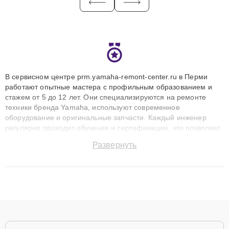
В сервисном центре prm.yamaha-remont-center.ru в Перми
работают опытные мастера с профильным образованием и
стажем от 5 до 12 лет. Они специализируются на ремонте
техники бренда Yamaha, используют современное
оборудование и оригинальные запчасти. Каждый инженер
регулярно проходит обучение и сертификацию, что позволяет
быстро и точноdiagnostikировать поломки и восстанавливать
Развернуть
технику с сохранением гарантии до 3 лет. Наши мастера
решают сложные случаи: от замены матриц и материнских
плат до ремонта после залития и восстановления данных.
Благодаря высокой квалификации и ответственному подходу
клиенты получают быстрый, качественный ремонт и понятные
объяснения по результатам диагностики.