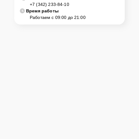
+7 (342) 233-84-10
диагностику и ремонт. Для этого нужно позвонить по телефону
горячей линии или оставить заявку, согласовать удобное время и
Время работы
подъехать по адресу: г. Пермь, ул. Комсомольский просп., 13.
Работаем с 09:00 до 21:00
Ответственность за
технику
Сервисный центр Yamaha-Remont-Center несет полную
ответственность за сохранность техники и безопасность личных
данных на ремонтируемых устройствах клиентов, в соответствии с
действующим законодательством Российской Федерации.
Как начать ремонт
Для запуска процесса ремонта цифрового пианино Yamaha
Clavinova CVP-701 нужно просто оставить
Заявку на сайте
или
позвонить телефону горячей линии: +7 (342) 233-84-10. Наши
специалисты оперативно проконсультируют по всем необходимым
вопросам, запишут на диагностику, подскажут с вариантами
курьерской доставки или оформят выезд мастера в удобное время
и место.