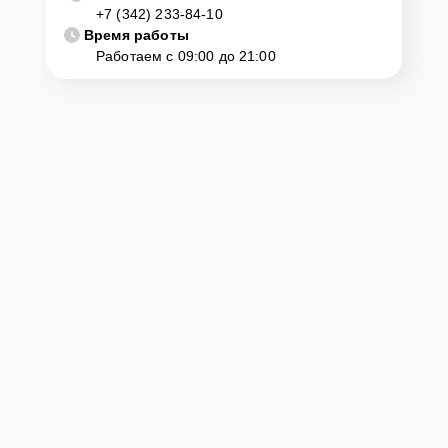
+7 (342) 233-84-10
диагностику и ремонт. Для этого нужно позвонить по телефону
горячей линии или оставить заявку, согласовать удобное время и
Время работы
подъехать по адресу: г. Пермь, ул. Комсомольский просп., 13.
Работаем с 09:00 до 21:00
Ответственность за
технику
Сервисный центр Yamaha-Remont-Center несет полную
ответственность за сохранность техники и безопасность личных
данных на ремонтируемых устройствах клиентов, в соответствии с
действующим законодательством Российской Федерации.
Как начать ремонт
Для запуска процесса ремонта цифрового пианино Yamaha
Clavinova CLP-685 нужно просто оставить
Заявку на сайте
или
позвонить телефону горячей линии: +7 (342) 233-84-10. Наши
специалисты оперативно проконсультируют по всем необходимым
вопросам, запишут на диагностику, подскажут с вариантами
курьерской доставки или оформят выезд мастера в удобное время
и место.