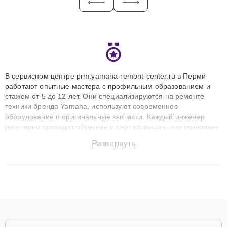
В сервисном центре prm.yamaha-remont-center.ru в Перми
работают опытные мастера с профильным образованием и
стажем от 5 до 12 лет. Они специализируются на ремонте
техники бренда Yamaha, используют современное
оборудование и оригинальные запчасти. Каждый инженер
регулярно проходит обучение и сертификацию, что позволяет
быстро и точноdiagnostikировать поломки и восстанавливать
Развернуть
технику с сохранением гарантии до 3 лет. Наши мастера
решают сложные случаи: от замены матриц и материнских
плат до ремонта после залития и восстановления данных.
Благодаря высокой квалификации и ответственному подходу
клиенты получают быстрый, качественный ремонт и понятные
объяснения по результатам диагностики.