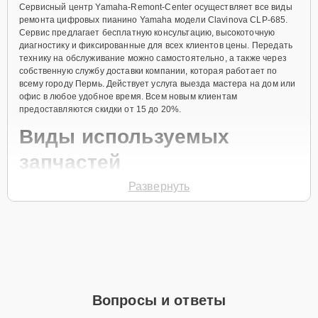
Сервисный центр Yamaha-Remont-Center осуществляет все виды
ремонта цифровых пианино Yamaha модели Clavinova CLP-685.
Сервис предлагает бесплатную консультацию, высокоточную
диагностику и фиксированные для всех клиентов цены. Передать
технику на обслуживание можно самостоятельно, а также через
собственную службу доставки компании, которая работает по
всему городу Пермь. Действует услуга выезда мастера на дом или
офис в любое удобное время. Всем новым клиентам
предоставляются скидки от 15 до 20%.
Виды используемых
запчастей
Развернуть
Для ремонта цифрового пианино модели Clavinova CLP-685
предлагаются как оригинальные комплектующие бренда Yamaha,
так и качественные аналоги фирменных деталей. Выбор варианта
запчастей или качества аналогичных комплектующих всегда
остается за клиентом.
Как определиться с выбором запчастей:
Если устройство свежей модели и есть планы на
Вопросы и ответы
активное использование устройства дольше