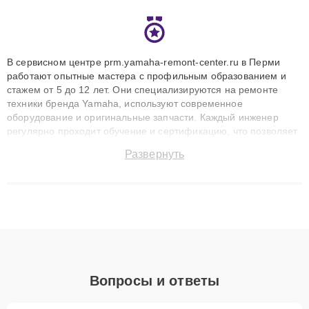
В сервисном центре prm.yamaha-remont-center.ru в Перми
работают опытные мастера с профильным образованием и
стажем от 5 до 12 лет. Они специализируются на ремонте
техники бренда Yamaha, используют современное
оборудование и оригинальные запчасти. Каждый инженер
регулярно проходит обучение и сертификацию, что позволяет
быстро и точноdiagnostikировать поломки и восстанавливать
Развернуть
технику с сохранением гарантии до 3 лет. Наши мастера
решают сложные случаи: от замены матриц и материнских
плат до ремонта после залития и восстановления данных.
Благодаря высокой квалификации и ответственному подходу
клиенты получают быстрый, качественный ремонт и понятные
объяснения по результатам диагностики.
Вопросы и ответы