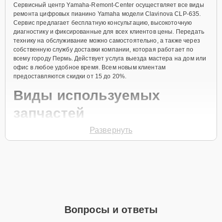
Сервисный центр Yamaha-Remont-Center осуществляет все виды
ремонта цифровых пианино Yamaha модели Clavinova CLP-635.
Сервис предлагает бесплатную консультацию, высокоточную
диагностику и фиксированные для всех клиентов цены. Передать
технику на обслуживание можно самостоятельно, а также через
собственную службу доставки компании, которая работает по
всему городу Пермь. Действует услуга выезда мастера на дом или
офис в любое удобное время. Всем новым клиентам
предоставляются скидки от 15 до 20%.
Виды используемых
запчастей
Развернуть
Для ремонта цифрового пианино модели Clavinova CLP-635
предлагаются как оригинальные комплектующие бренда Yamaha,
так и качественные аналоги фирменных деталей. Выбор варианта
запчастей или качества аналогичных комплектующих всегда
остается за клиентом.
Как определиться с выбором запчастей:
Если устройство свежей модели и есть планы на
Вопросы и ответы
активное использование устройства дольше