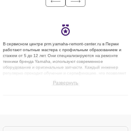
В сервисном центре prm.yamaha-remont-center.ru в Перми
работают опытные мастера с профильным образованием и
стажем от 5 до 12 лет. Они специализируются на ремонте
техники бренда Yamaha, используют современное
оборудование и оригинальные запчасти. Каждый инженер
регулярно проходит обучение и сертификацию, что позволяет
быстро и точноdiagnostikировать поломки и восстанавливать
Развернуть
технику с сохранением гарантии до 3 лет. Наши мастера
решают сложные случаи: от замены матриц и материнских
плат до ремонта после залития и восстановления данных.
Благодаря высокой квалификации и ответственному подходу
клиенты получают быстрый, качественный ремонт и понятные
объяснения по результатам диагностики.