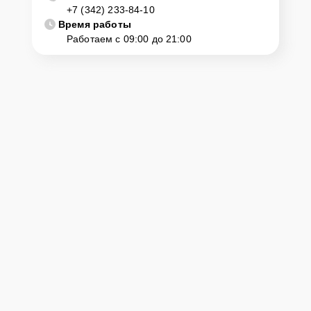
+7 (342) 233-84-10
диагностику и ремонт. Для этого нужно позвонить по телефону
горячей линии или оставить заявку, согласовать удобное время и
Время работы
подъехать по адресу: г. Пермь, ул. Комсомольский просп., 13.
Работаем с 09:00 до 21:00
Ответственность за
технику
Сервисный центр Yamaha-Remont-Center несет полную
ответственность за сохранность техники и безопасность личных
данных на ремонтируемых устройствах клиентов, в соответствии с
действующим законодательством Российской Федерации.
Как начать ремонт
Для запуска процесса ремонта цифрового пианино Yamaha
Clavinova CLP-635 нужно просто оставить
Заявку на сайте
или
позвонить телефону горячей линии: +7 (342) 233-84-10. Наши
специалисты оперативно проконсультируют по всем необходимым
вопросам, запишут на диагностику, подскажут с вариантами
курьерской доставки или оформят выезд мастера в удобное время
и место.