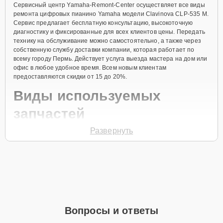
Сервисный центр Yamaha-Remont-Center осуществляет все виды
ремонта цифровых пианино Yamaha модели Clavinova CLP-535 M.
Сервис предлагает бесплатную консультацию, высокоточную
диагностику и фиксированные для всех клиентов цены. Передать
технику на обслуживание можно самостоятельно, а также через
собственную службу доставки компании, которая работает по
всему городу Пермь. Действует услуга выезда мастера на дом или
офис в любое удобное время. Всем новым клиентам
предоставляются скидки от 15 до 20%.
Виды используемых
запчастей
Развернуть
Для ремонта цифрового пианино модели Clavinova CLP-535 M
предлагаются как оригинальные комплектующие бренда Yamaha,
так и качественные аналоги фирменных деталей. Выбор варианта
запчастей или качества аналогичных комплектующих всегда
остается за клиентом.
Как определиться с выбором запчастей:
Если устройство свежей модели и есть планы на
Вопросы и ответы
активное использование устройства дольше