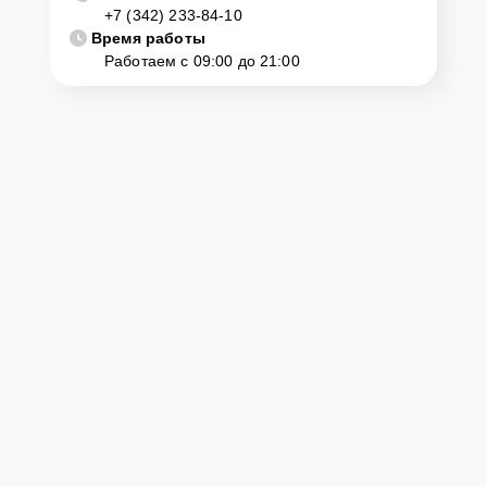
+7 (342) 233-84-10
диагностику и ремонт. Для этого нужно позвонить по телефону
горячей линии или оставить заявку, согласовать удобное время и
Время работы
подъехать по адресу: г. Пермь, ул. Комсомольский просп., 13.
Работаем с 09:00 до 21:00
Ответственность за
технику
Сервисный центр Yamaha-Remont-Center несет полную
ответственность за сохранность техники и безопасность личных
данных на ремонтируемых устройствах клиентов, в соответствии с
действующим законодательством Российской Федерации.
Как начать ремонт
Для запуска процесса ремонта цифрового пианино Yamaha
Clavinova CLP-535 M нужно просто оставить
Заявку на сайте
или
позвонить телефону горячей линии: +7 (342) 233-84-10. Наши
специалисты оперативно проконсультируют по всем необходимым
вопросам, запишут на диагностику, подскажут с вариантами
курьерской доставки или оформят выезд мастера в удобное время
и место.