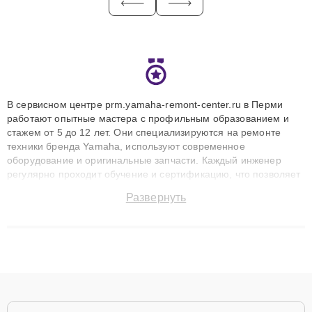
В сервисном центре prm.yamaha-remont-center.ru в Перми
работают опытные мастера с профильным образованием и
стажем от 5 до 12 лет. Они специализируются на ремонте
техники бренда Yamaha, используют современное
оборудование и оригинальные запчасти. Каждый инженер
регулярно проходит обучение и сертификацию, что позволяет
быстро и точноdiagnostikировать поломки и восстанавливать
Развернуть
технику с сохранением гарантии до 3 лет. Наши мастера
решают сложные случаи: от замены матриц и материнских
плат до ремонта после залития и восстановления данных.
Благодаря высокой квалификации и ответственному подходу
клиенты получают быстрый, качественный ремонт и понятные
объяснения по результатам диагностики.