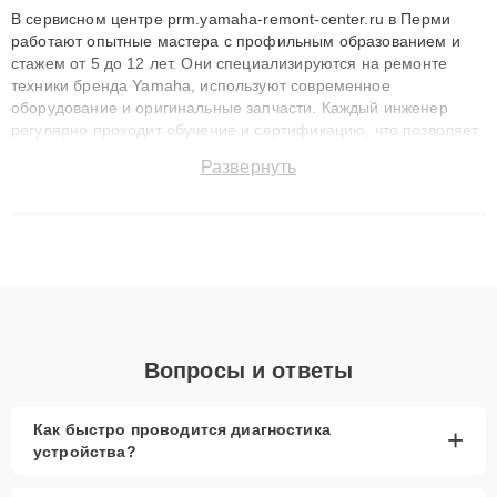
В сервисном центре prm.yamaha-remont-center.ru в Перми
работают опытные мастера с профильным образованием и
стажем от 5 до 12 лет. Они специализируются на ремонте
техники бренда Yamaha, используют современное
оборудование и оригинальные запчасти. Каждый инженер
регулярно проходит обучение и сертификацию, что позволяет
быстро и точноdiagnostikировать поломки и восстанавливать
Развернуть
технику с сохранением гарантии до 3 лет. Наши мастера
решают сложные случаи: от замены матриц и материнских
плат до ремонта после залития и восстановления данных.
Благодаря высокой квалификации и ответственному подходу
клиенты получают быстрый, качественный ремонт и понятные
объяснения по результатам диагностики.
Вопросы и ответы
Как быстро проводится диагностика
+
устройства?