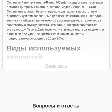
Сервисный центр Yamaha-Remont-Center осуществляет все виды
ремонта цифровых пианино Yamaha модели Arius YDP-144B.
Сервис предлагает бесплатную консультацию, высокоточную
диагностику и фиксированные для всех клиентов цены. Передать
технику на обслуживание можно самостоятельно, а также через
собственную службу доставки компании, которая работает по
всему городу Пермь. Действует услуга выезда мастера на дом или
офис в любое удобное время. Всем новым клиентам
предоставляются скидки от 15 до 20%.
Виды используемых
запчастей
Развернуть
Для ремонта цифрового пианино модели Arius YDP-144B
предлагаются как оригинальные комплектующие бренда Yamaha,
так и качественные аналоги фирменных деталей. Выбор варианта
запчастей или качества аналогичных комплектующих всегда
остается за клиентом.
Как определиться с выбором запчастей:
Если устройство свежей модели и есть планы на
Вопросы и ответы
активное использование устройства дольше