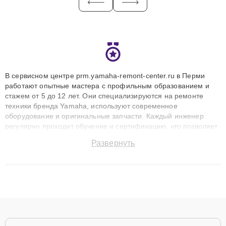
В сервисном центре prm.yamaha-remont-center.ru в Перми
работают опытные мастера с профильным образованием и
стажем от 5 до 12 лет. Они специализируются на ремонте
техники бренда Yamaha, используют современное
оборудование и оригинальные запчасти. Каждый инженер
регулярно проходит обучение и сертификацию, что позволяет
быстро и точноdiagnostikировать поломки и восстанавливать
Развернуть
технику с сохранением гарантии до 3 лет. Наши мастера
решают сложные случаи: от замены матриц и материнских
плат до ремонта после залития и восстановления данных.
Благодаря высокой квалификации и ответственному подходу
клиенты получают быстрый, качественный ремонт и понятные
объяснения по результатам диагностики.