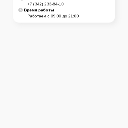
+7 (342) 233-84-10
диагностику и ремонт. Для этого нужно позвонить по телефону
горячей линии или оставить заявку, согласовать удобное время и
Время работы
подъехать по адресу: г. Пермь, ул. Комсомольский просп., 13.
Работаем с 09:00 до 21:00
Ответственность за
технику
Сервисный центр Yamaha-Remont-Center несет полную
ответственность за сохранность техники и безопасность личных
данных на ремонтируемых устройствах клиентов, в соответствии с
действующим законодательством Российской Федерации.
Как начать ремонт
Для запуска процесса ремонта цифрового пианино Yamaha Arius
YDP-144B нужно просто оставить
Заявку на сайте
или позвонить
телефону горячей линии: +7 (342) 233-84-10. Наши специалисты
оперативно проконсультируют по всем необходимым вопросам,
запишут на диагностику, подскажут с вариантами курьерской
доставки или оформят выезд мастера в удобное время и место.