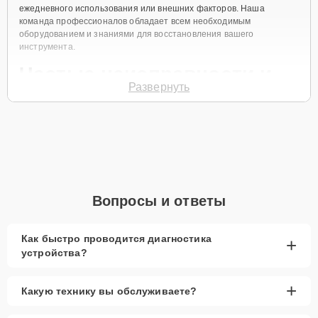
ежедневного использования или внешних факторов. Наша
команда профессионалов обладает всем необходимым
оборудованием и знаниями для восстановления вашего
инструмента.
Частые неисправности и
Развернуть
профилактика
Цифровые пианино Yamaha могут испытывать различные
технические проблемы, включая:
Зависание клавиш
- часто вызвано
загрязнением или износом.
Вопросы и ответы
Проблемы с электроникой
- возникают из-за
скачков напряжения или неправильного
подключения.
Как быстро проводится диагностика
+
Неисправности дисплея
- могут быть
устройства?
результатом механических повреждений.
+
Правильный уход и регулярное техническое обслуживание могут
Какую технику вы обслуживаете?
значительно продлить срок службы вашего пианино.