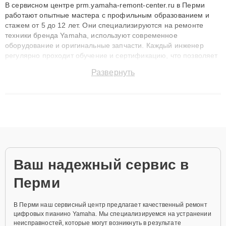
В сервисном центре prm.yamaha-remont-center.ru в Перми
работают опытные мастера с профильным образованием и
стажем от 5 до 12 лет. Они специализируются на ремонте
техники бренда Yamaha, используют современное
оборудование и оригинальные запчасти. Каждый инженер
регулярно проходит обучение и сертификацию, что позволяет
быстро и точноdiagnostikировать поломки и восстанавливать
Развернуть
технику с сохранением гарантии до 3 лет. Наши мастера
решают сложные случаи: от замены матриц и материнских
плат до ремонта после залития и восстановления данных.
Благодаря высокой квалификации и ответственному подходу
клиенты получают быстрый, качественный ремонт и понятные
объяснения по результатам диагностики.
Ваш надежный сервис в
Перми
В Перми наш сервисный центр предлагает качественный ремонт
цифровых пианино Yamaha. Мы специализируемся на устранении
неисправностей, которые могут возникнуть в результате