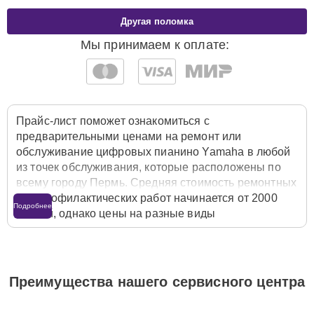
Другая поломка
Мы принимаем к оплате:
Прайс-лист поможет ознакомиться с
предварительными ценами на ремонт или
обслуживание цифровых пианино Yamaha в любой
из точек обслуживания, которые расположены по
всему городу Пермь. Средняя стоимость ремонтных
или профилактических работ начинается от 2000
Подробнее
рублей, однако цены на разные виды
комплектующих могут различаться. Полную
стоимость работ с учётом запчастей или расходных
материалов необходимо уточнять со специалистом
службы заботы о клиентах. Для расчета итоговой
Преимущества нашего сервисного центра
стоимости ремонта цифрового пианино достаточно
позвонить по телефону горячей линии
+7 (342) 233-