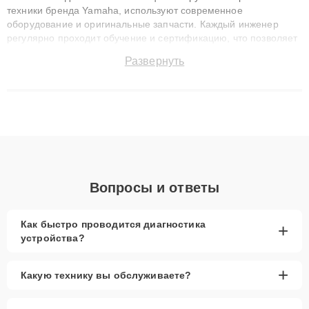
техники бренда Yamaha, используют современное
оборудование и оригинальные запчасти. Каждый инженер
регулярно проходит обучение и сертификацию, что позволяет
быстро и точноdiagnostikировать поломки и восстанавливать
Развернуть
технику с сохранением гарантии до 3 лет. Наши мастера
решают сложные случаи: от замены матриц и материнских
плат до ремонта после залития и восстановления данных.
Благодаря высокой квалификации и ответственному подходу
клиенты получают быстрый, качественный ремонт и понятные
объяснения по результатам диагностики.
Вопросы и ответы
Как быстро проводится диагностика
+
устройства?
+
Какую технику вы обслуживаете?