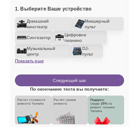
1. Выберите Ваше устройство
Домашний
Микшерный
кинотеатр
пульт
Цифровое
Синтезатор
пианино
Музыкальный
DJ-
центр
пульт
Показать еще
Следующий шаг
По окончанию теста вы получаете:
Расчет стоимости
Расчет сроков
Подарок:
ремонта Yamaha
ремонта
скидку
25%
на
ремонт техники
Yamaha