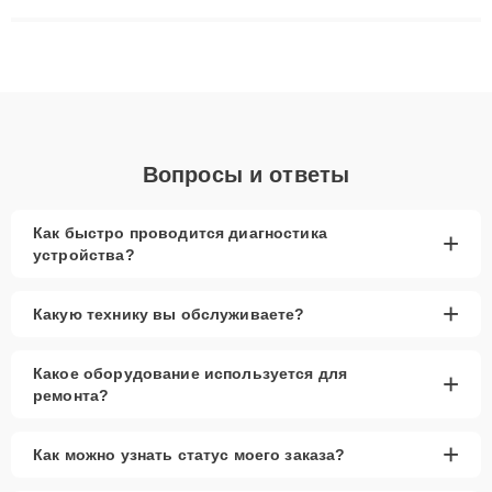
решают сложные случаи: от замены матриц и материнских
плат до ремонта после залития и восстановления данных.
Благодаря высокой квалификации и ответственному подходу
клиенты получают быстрый, качественный ремонт и понятные
объяснения по результатам диагностики.
Вопросы и ответы
Как быстро проводится диагностика
+
устройства?
+
Какую технику вы обслуживаете?
Какое оборудование используется для
+
ремонта?
+
Как можно узнать статус моего заказа?