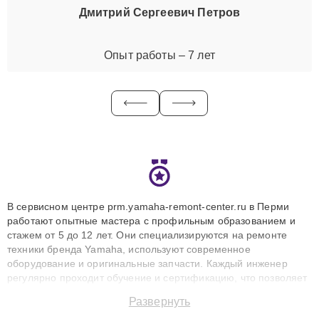
Дмитрий Сергеевич Петров
Опыт работы – 7 лет
В сервисном центре prm.yamaha-remont-center.ru в Перми
работают опытные мастера с профильным образованием и
стажем от 5 до 12 лет. Они специализируются на ремонте
техники бренда Yamaha, используют современное
оборудование и оригинальные запчасти. Каждый инженер
регулярно проходит обучение и сертификацию, что позволяет
быстро и точноdiagnostikировать поломки и восстанавливать
Развернуть
технику с сохранением гарантии до 3 лет. Наши мастера