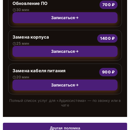
Обновление ПО
700 ₽
30 мин
Записаться
Замена корпуса
1400 ₽
25 мин
Записаться
Замена кабеля питания
900 ₽
20 мин
Записаться
Полный список услуг для «
Аудиосистема
» — по звонку или в
чате
Другая поломка