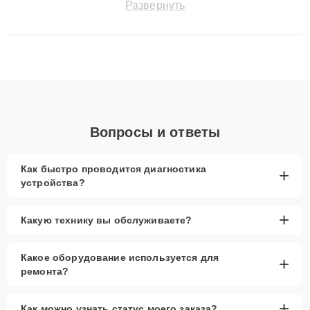
Развернуть
технику с сохранением гарантии до 3 лет. Наши мастера
решают сложные случаи: от замены матриц и материнских
плат до ремонта после залития и восстановления данных.
Благодаря высокой квалификации и ответственному подходу
клиенты получают быстрый, качественный ремонт и понятные
объяснения по результатам диагностики.
Вопросы и ответы
Как быстро проводится диагностика
+
устройства?
+
Какую технику вы обслуживаете?
Какое оборудование используется для
+
ремонта?
+
Как можно узнать статус моего заказа?