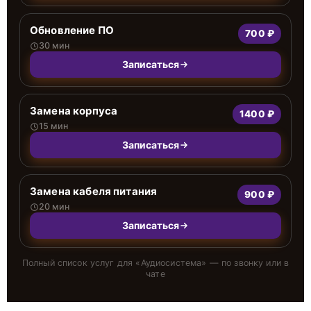
Обновление ПО
700 ₽
30 мин
Записаться
Замена корпуса
1400 ₽
15 мин
Записаться
Замена кабеля питания
900 ₽
20 мин
Записаться
Полный список услуг для «
Аудиосистема
» — по звонку или в
чате