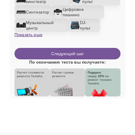
кинотеатр
пульт
Цифровое
Синтезатор
пианино
Музыкальный
DJ-
центр
пульт
Показать еще
Следующий шаг
По окончанию теста вы получаете:
Расчет стоимости
Расчет сроков
Подарок:
ремонта Yamaha
ремонта
скидку
25%
на
ремонт техники
Yamaha