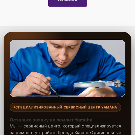
Сервисный центр предлагает качественный ремонт электроплаты
акустической системы с соблюдением всех стандартов. Опыт
наших специалистов позволяет быстро выявить и устранить
неисправности, что гарантирует продолжительную и надежную
работу техники. Мы уверены в качестве наших услуг и
предоставляем полную гарантию на выполненные работы.
СПЕЦИАЛИЗИРОВАННЫЙ СЕРВИСНЫЙ ЦЕНТР YAMAHA
Оставьте заявку на ремонт Yamaha
Мы — сервисный центр, который специализируется
на ремонте устройств бренда Xiaomi. Оригинальные