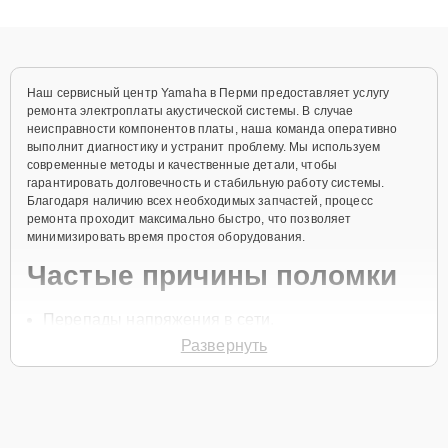
клиенты получают быстрый, качественный ремонт и понятные
объяснения по результатам диагностики.
Наш сервисный центр Yamaha в Перми предоставляет услугу
ремонта электроплаты акустической системы. В случае
неисправности компонентов платы, наша команда оперативно
выполнит диагностику и устранит проблему. Мы используем
современные методы и качественные детали, чтобы
гарантировать долговечность и стабильную работу системы.
Благодаря наличию всех необходимых запчастей, процесс
ремонта проходит максимально быстро, что позволяет
минимизировать время простоя оборудования.
Частые причины поломки
Перепады напряжения в сети.
Развернуть
Износ компонентов платы.
Короткое замыкание.
Попадание влаги на плату.
Перегрев устройства.