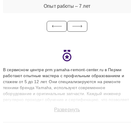
Опыт работы – 7 лет
В сервисном центре prm.yamaha-remont-center.ru в Перми
работают опытные мастера с профильным образованием и
стажем от 5 до 12 лет. Они специализируются на ремонте
техники бренда Yamaha, используют современное
оборудование и оригинальные запчасти. Каждый инженер
регулярно проходит обучение и сертификацию, что позволяет
быстро и точноdiagnostikировать поломки и восстанавливать
Развернуть
технику с сохранением гарантии до 3 лет. Наши мастера
решают сложные случаи: от замены матриц и материнских
плат до ремонта после залития и восстановления данных.
Благодаря высокой квалификации и ответственному подходу