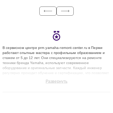
В сервисном центре prm.yamaha-remont-center.ru в Перми
работают опытные мастера с профильным образованием и
стажем от 5 до 12 лет. Они специализируются на ремонте
техники бренда Yamaha, используют современное
оборудование и оригинальные запчасти. Каждый инженер
регулярно проходит обучение и сертификацию, что позволяет
быстро и точноdiagnostikировать поломки и восстанавливать
Развернуть
технику с сохранением гарантии до 3 лет. Наши мастера
решают сложные случаи: от замены матриц и материнских
плат до ремонта после залития и восстановления данных.
Благодаря высокой квалификации и ответственному подходу
клиенты получают быстрый, качественный ремонт и понятные
объяснения по результатам диагностики.